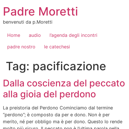
Vai
Padre Moretti
al
contenuto
benvenuti da p.Moretti
Home
audio
l’agenda degli incontri
padre nostro
le catechesi
Tag:
pacificazione
Dalla coscienza del peccato
alla gioia del perdono
La preistoria del Perdono Cominciamo dal termine
“perdono”; è composto da per e dono. Non è per
merito, né per obbligo ma è per dono. Questo lo rende
molto più sicuro. Il peccato non è l’ultima parola nella